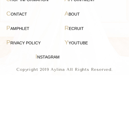
C
A
ONTACT
BOUT
P
R
AMPHLET
ECRUIT
P
Y
RIVACY POLICY
YOUTUBE
I
NSTAGRAM
Copyright 2019 Aylina All Rights Reserved.