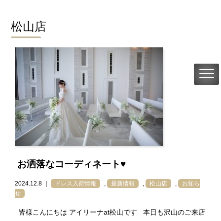
松山店
お洒落なコーディネート♥
2024.12.8 ｜
ドレス入荷情報
,
最新情報
,
松山店
,
お知ら
せ
皆様こんにちは アイリーナat松山です 本日も沢山のご来店