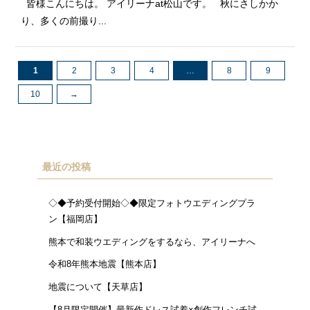
皆様こんにちは。 アイリーナat松山です。 秋にさしかか
り、多くの前撮り...
1
2
3
4
…
8
9
10
→
最近の投稿
◇◆予約受付開始◇◆限定フォトウエディングプラ
ン【福岡店】
熊本で和装ウエディングをするなら、アイリーナへ
令和8年熊本地震【熊本店】
地震について【天草店】
【8月限定開催】最新作ドレス試着×創作フレンチ試