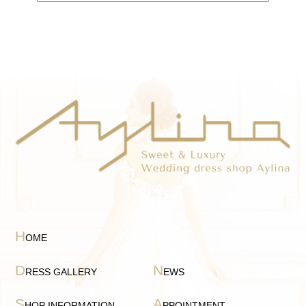
H
OME
D
N
RESS GALLERY
EWS
S
A
HOP INFORMATION
PPOINTMENT