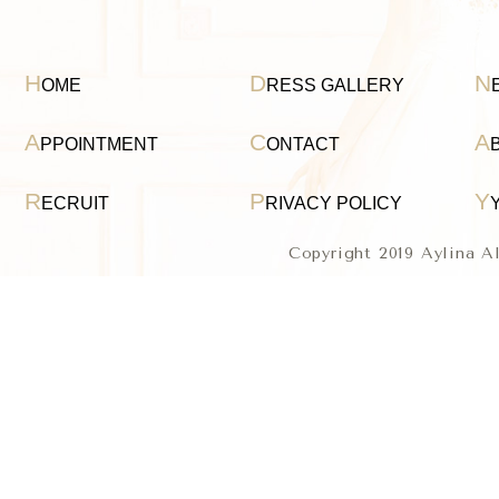
H
D
N
OME
RESS GALLERY
A
C
A
PPOINTMENT
ONTACT
R
P
Y
ECRUIT
RIVACY POLICY
Copyright 2019 Aylina A