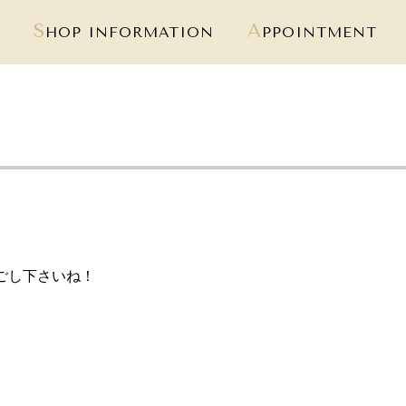
S
A
HOP INFORMATION
PPOINTMENT
ごし下さいね！