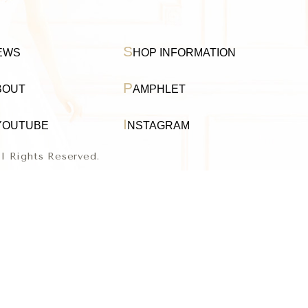
S
EWS
HOP INFORMATION
P
BOUT
AMPHLET
I
YOUTUBE
NSTAGRAM
ll Rights Reserved.